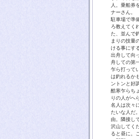
人。乗船券
ナーさん。
駐車場で準
ろ教えてく
た、並んで
まりの技量
ける事にす
出舟して向
舟しての第一
乍ら打って
は釣れるかも
ントンと好調
酷寒乍らち
りの人がへ
名人は次々に
たいな人だ
由。隣接し
沢山してく
ると昼に。