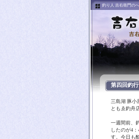
釣り人 吉右衛門のへ
第四回釣行
三島湖 豚
ともゑ釣舟
一週間前、
したのが4：
す。今日も