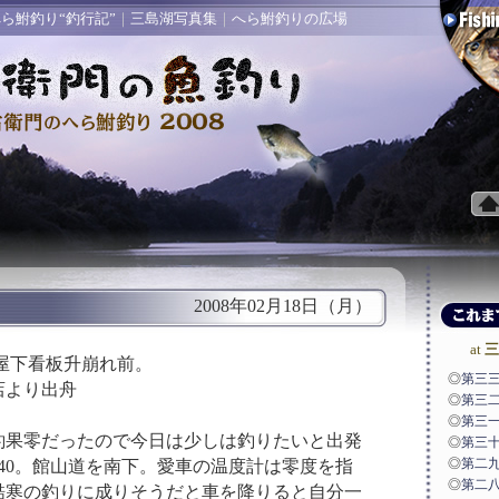
ら鮒釣り“釣行記”
｜
三島湖写真集
｜
へら鮒釣りの広場
2008年02月18日（月）
at
三
小屋下看板升崩れ前。
◎
第三三
店より出舟
◎
第三二
◎
第三一
釣果零だったので今日は少しは釣りたいと出発
◎
第三十
◎
第二九
40。館山道を南下。愛車の温度計は零度を指
◎
第二八
酷寒の釣りに成りそうだと車を降りると自分一