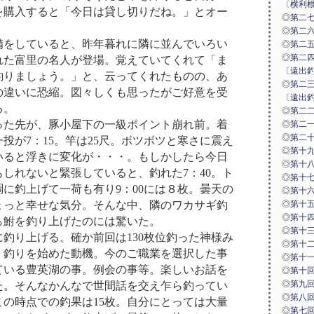
〔横利
を購入すると「今日は貸し切りだね。」とオー
◎
第二七
◎
第二六
備をしていると、昨年暮れに隣に並んでいろい
◎
第二五
◎
第二四
れた富里の名人が登場。覚えていてくれて「ま
〔遠出
釣りましょう。」と、云ってくれたものの、あ
◎
第二三
の違いに恐縮。図々しくも思ったがご好意を受
〔遠出
る。
◎
第二二
った先が、豚小屋下の一級ポイント崩れ前。着
◎
第二一
◎
第二十
投が7：15。竿は25尺。ボツボツと寒さに震え
◎
第十九
いると浮きに変化が・・・。もしかしたら今日
◎
第十八
しれないと緊張していると、釣れた7：40。ト
◎
第十七
に釣上げて一荷も有り9：00には８枚。曇天の
◎
第十六
ょっと幸せな気分。そんな中、隣のワカサギ釣
◎
第十五
◎
第十四
ら鮒を釣り上げたのには驚いた。
◎
第十三
釣り上げる。確か前回は130枚位釣った神様み
◎
第十二
。釣りを始めた動機。今のご職業を選択した事
◎
第十一
ている豊英湖の事。例会の事等。楽しいお話を
◎
第十回
◎
第九回
た。そんなかんなで世間話を交え乍ら釣ってい
◎
第八回
この時点での釣果は15枚。自分にとっては大量
◎
第七回