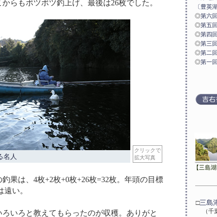
こからもボツボツ釣上げ、最後は26枚でした。
〔豊英
◎
第六回
◎
第五回
◎
第四回
◎
第三回
◎
第二回
◎
第一回
クリックで
る名人
拡大写真
釣果は、4枚+2枚+0枚+26枚=32枚。年頭の目標
道は遠い。
□
三島
（千
いろいろと教えてもらったのが収穫。ありがと